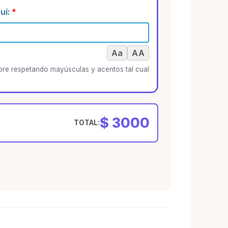
uí:
*
ra y Oscura
PREMIUM
-
+
Aa
AA
as para planchar
+ $ 2000
m)
re respetando mayúsculas y acentos tal cual
-
+
$ 3000
TOTAL:
das para coser
+ $ 2000
m)