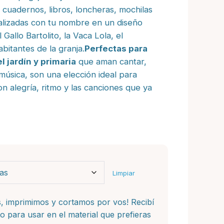
desde
r cuadernos, libros, loncheras, mochilas
$ 3.000
alizadas con tu nombre en un diseño
 Gallo Bartolito, la Vaca Lola, el
hasta
bitantes de la granja.
Perfectas para
 jardín y primaria
que aman cantar,
$ 4.500
música, son una elección ideal para
con alegría, ritmo y las canciones que ya
Limpiar
, imprimimos y cortamos por vos! Recibí
sto para usar en el material que prefieras