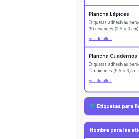
Plancha Lápices
Etiquetas adhesivas per
30 unidades (3,5 x 3 cm)
Ver detalles
Plancha Cuadernos
Etiquetas adhesivas per
12 unidades (6,5 x 3,5 c
Ver detalles
Etiquetas para R
Transfer Ropa Cla
Nombre para las et
Etiquetas personalizad
5 unidades (44 x 18 m