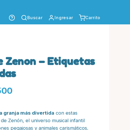
Buscar
Ingresar
Carrito
e Zenon – Etiquetas
adas
Rango
500
de
a granja más divertida
con estas
precios:
de Zenón, el universo musical infantil
nes pegajosas y animales carismáticos.