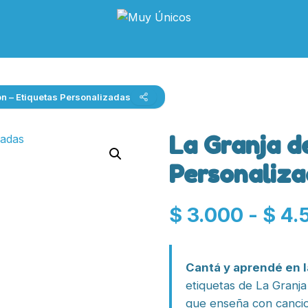
on – Etiquetas Personalizadas
La Granja d
Personaliz
$
3.000
-
$
4.
Cantá y aprendé en l
etiquetas de La Granja 
que enseña con cancio