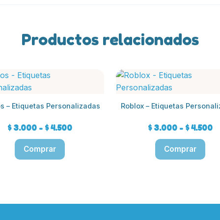
Productos relacionados
Este
cto
producto
tiene
os – Etiquetas Personalizadas
Roblox – Etiquetas Personal
les
múltiples
tes.
variantes.
Rango
R
$
3.000
-
$
4.500
$
3.000
-
$
4.500
Las
de
d
nes
opciones
precios:
pr
se
desde
d
n
pueden
$ 3.000
$
elegir
hasta
h
en
$ 4.500
$ 
la