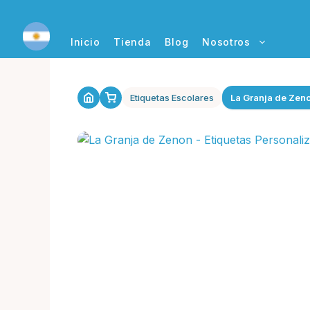
Saltar
al
contenido
Inicio
Tienda
Blog
Nosotros
Etiquetas Escolares
La Granja de Zen