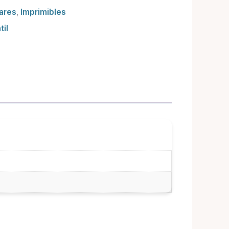
lares
,
Imprimibles
til